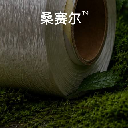
桑赛尔
TM